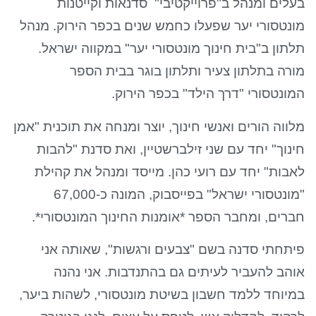
בעלים ומנהל ב"פרוייקטיבי" סדנאות וקייטנות
מונטסורי יער שפעלו כחמש שנים בכפר הירוק. מנהל
תלתון ב"בית חינוך מונטסורי יער" במקווה ישראל.
מורה בתלתון צעיר ותלתון בוגר בבית הספר
המונטסורי "דרך הילד" בכפר הירוק.
מלווה הורים ואנשי חינוך, יוצר ומנחה את תוכנית "אמן
חינוך" יחד עם שני זילברשטיין, ואת סדנת "להבות
לאבות" יחד עם רועי כהן. מייסד ומנהל את קהילת
"מונטסורי ישראל" בפייסבוק, המונה כ-67,000
חברים, ומחבר הספר *אומנות החינוך המונטסורי*.
פיתחתי סדנה בשם "צבעים ורגשות", שאותה אני
אוהב להעביר לעיתים גם בהתנדבות. אני נהנה
במיוחד ללמד חשבון בשיטת מונטסורי, לשהות ביער,