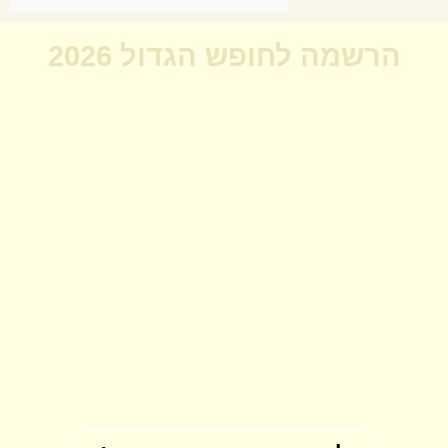
הרשמה לחופש הגדול 2026
תאריכים:
31.8 – 1.7
הפעילות היא רב גילית ומיועדת לילדים מגיל 3-10
שעות
: 9:00-15:00
ימים:
א-ב-ד-ה
ללא ימי שלישי ושישי
מיקום:
בין בנימינה לזיכרון יעקב
מחיר:
280 ש"ח ליום השתתפות יחיד.
כולל ארוחות בוקר וצהריים צמחוניות/טבעוניות,
מזינות וטעימות, אותן הילדים מכינים בעצמם.