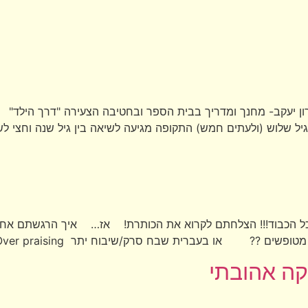
ירון יעקב- מחנך ומדריך בבית הספר ובחטיבה הצעירה "דרך הילד
 שלוש (ולעתים חמש) התקופה מגיעה לשיאה בין גיל שנה וחצי לשנת
? כל הכבוד!!! הצלחתם לקרוא את הכותרת! אז… איך הרגשתם 
 שבח סרק/שיבוח יתר Over praising היא תופעה אשר קורית כל יום […]
ה אהובתי