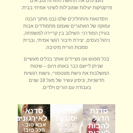
מעצימים את תחושת ההורות ומביאים
פרקטיקות יעילות שמובילות לשינוי אמיתי בבית.
הסדנאות והתהליכים שלנו נבנו מתוך הבנה
עמוקה של האתגרים שעמם מתמודדים אבות
בעידן המודרני: השילוב בין קריירה למשפחה,
ניהול כעסים, יצירת חיבור רגשי אמיתי, ובניית
סמכות הורית מיטיבה.
בכל מפגש אנו מציידים אותך בכלים מעשיים
שניתן ליישם כבר באותו היום – שיטות
המשלבות את גישת מונטסורי, גישות רגשיות
חדשניות, וניסיון עשיר של מעל 18 שנים
בעבודה עם הורים וילדים.
סדנת
סדנת
סדנא
הדגל -
יסודות
לאירגונים
להבות
סדנא חד
אבא טוב -
פעמית
הכל טוב!