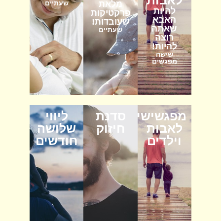
לאבות
מלאת
שעתיים
להיות
פרקטיקות
האבא
שעובדות!
שאתה
שעתיים
רוצה
להיות!
שישה
מפגשים
מפגשישי
סדנת
ליווי
לאבות
חיזוק
שלושה
וילדים
חודשים